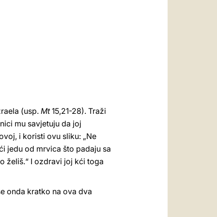
العربيّة
中文
LATINE
raela (usp.
Mt
15,21-28). Traži
nici mu savjetuju da joj
voj, i koristi ovu sliku: „Ne
sići jedu od mrvica što padaju sa
 želiš.“ I ozdravi joj kći toga
 se onda kratko na ova dva