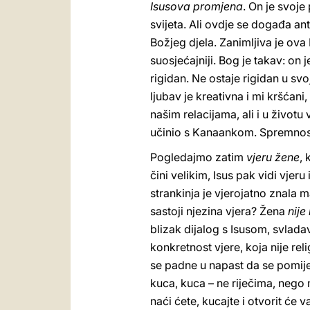
Isusova promjena
. On je svoj
svijeta. Ali ovdje se događa an
Božjeg djela. Zanimljiva je ova
suosjećajniji. Bog je takav: on j
rigidan. Ne ostaje rigidan u sv
ljubav je kreativna i mi kršćani
našim relacijama, ali i u životu 
učinio s Kanaankom. Spremnost
Pogledajmo zatim
vjeru žene
, 
čini velikim, Isus pak vidi vjeru
strankinja je vjerojatno znala 
sastoji njezina vjera? Žena
nij
blizak dijalog s Isusom, svlada
konkretnost vjere, koja nije rel
se padne u napast da se pomiješ
kuca, kuca – ne riječima, nego m
naći ćete, kucajte i otvorit će v