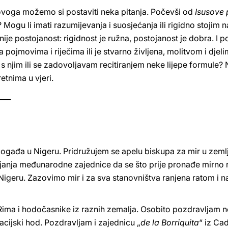
a ovoga možemo si postaviti neka pitanja. Počevši od
Isusove
 Mogu li imati razumijevanja i suosjećanja ili rigidno stojim 
ije postojanost: rigidnost je ružna, postojanost je dobra. I 
a pojmovima i riječima ili je stvarno življena, ​​molitvom i dje
 s njim ili se zadovoljavam recitiranjem neke lijepe formule
etnima u vjeri.
___
ogađa u Nigeru. Pridružujem se apelu biskupa za mir u zemlji 
anja međunarodne zajednice da se što prije pronađe mirno rj
igeru. Zazovimo mir i za sva stanovništva ranjena ratom i n
 Rima i hodočasnike iz raznih zemalja. Osobito pozdravljam
acijski hod. Pozdravljam i zajednicu „
de la Borriquita
“ iz Ca