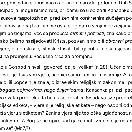
e propovijedanje upućivao izabranom narodu, potom bi Duh S
ticipacija, mogli bismo reći, pri čemu se u epizodi Kanaanke 
 Isusova raspoloživost, pred ženinim konkretnim slučajem posta
e ljubav, a onaj tko ljubi ne ostaje rigidan u svojim pozicijama
ojim pozicijama, već se prepušta
dirnuti i potresti
, zna kako p
, ako želimo nasljedovati Krista, pozvani smo biti
otvoreni p
vjere, biti poslušan, istinski slušati, biti ganut u ime suosjećan
 na promjenu. Poslušna srca za promjenu.
koju Gospodin hvali, govoreći da je „velika“ (r. 28). Učenicim
 i hvali je. Isus vidi vjeru, učenici samo ženino inzistiranje. A
malo, ili uopće nije znala, o izraelskim religijskim zakonima 
e bogata pojmovima, nego činjenicama
: Kanaanka prilazi, pad
va svaku prepreku da bi mu se obratila. Svladava sve preprek
igijska etiketa, – vjera nije religijska etiketa – nego osobni
a vjeru s etiketom? Ženina vjera nije teološka uglađenost, ne
olitvom. A Bog se ne opire kad ga se moli. Zato što je rekao: „
am se“ (
Mt
7,7).