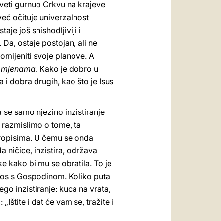
veti gurnuo Crkvu na krajeve
već očituje univerzalnost
je još snishodljiviji i
. Da, ostaje postojan, ali ne
romijeniti svoje planove. A
romjenama
. Kako je dobro u
ja i dobra drugih, kao što je Isus
a se samo njezino inzistiranje
ko razmislimo o tome, ta
i propisima. U čemu se onda
a ničice, inzistira, održava
e kako bi mu se obratila. To je
 odnos s Gospodinom. Koliko puta
go inzistiranje: kuca na vrata,
Ištite i dat će vam se, tražite i