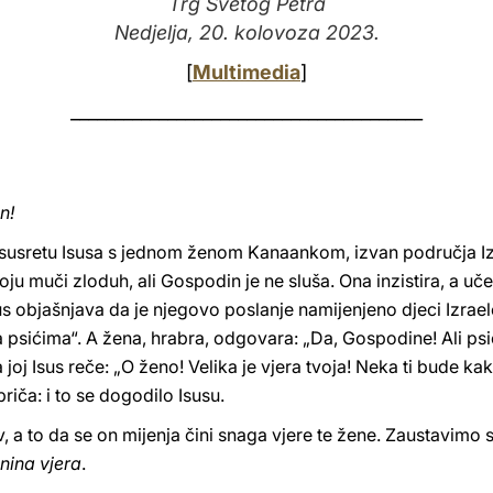
Trg Svetog Petra
Nedjelja, 20. kolovoza 2023.
[
Multimedia
]
________________________________________
n!
 susretu Isusa s jednom ženom Kanaankom, izvan područja Iz
ju muči zloduh, ali Gospodin je ne sluša. Ona inzistira, a uče
sus objašnjava da je njegovo poslanje namijenjeno djeci Izraelo
i ga psićima“. A žena, hrabra, odgovara: „Da, Gospodine! Ali p
joj Isus reče: „O ženo! Velika je vjera tvoja! Neka ti bude kako
 priča: i to se dogodilo Isusu.
v, a to da se on mijenja čini snaga vjere te žene. Zaustavimo
nina vjera
.