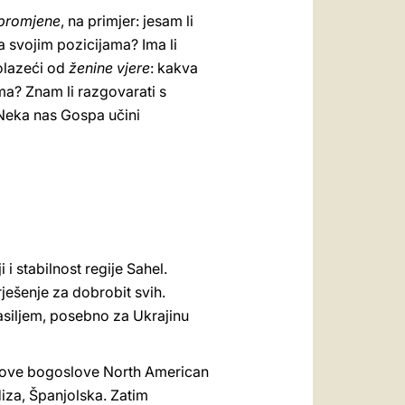
 promjene
, na primjer: jesam li
na svojim pozicijama? Ima li
polazeći od
ženine vjere
: kakva
lima? Znam li razgovarati s
? Neka nas Gospa učini
i stabilnost regije Sahel.
ešenje za dobrobit svih.
asiljem, posebno za Ukrajinu
 nove bogoslove North American
diza, Španjolska. Zatim