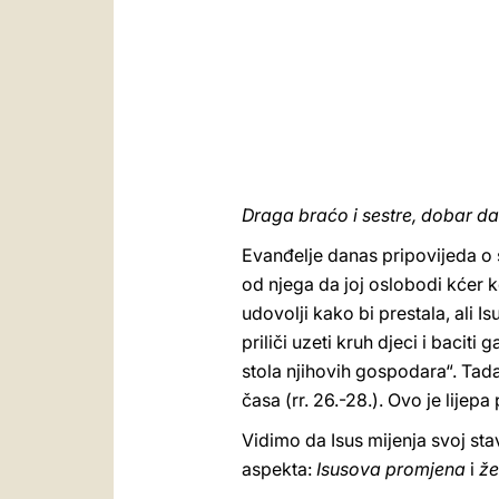
Draga braćo i sestre, dobar da
Evanđelje danas pripovijeda o
od njega da joj oslobodi kćer ko
udovolji kako bi prestala, ali I
priliči uzeti kruh djeci i bacit
stola njihovih gospodara“. Tada 
časa (rr. 26.-28.). Ovo je lijepa
Vidimo da Isus mijenja svoj sta
aspekta:
Isusova promjena
i
že