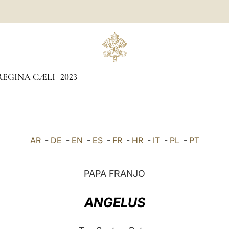
REGINA CÆLI
2023
AR
-
DE
-
EN
-
ES
-
FR
-
HR
-
IT
-
PL
-
PT
PAPA FRANJO
ANGELUS