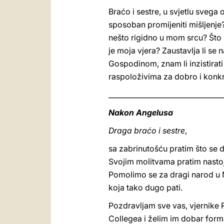
Braćo i sestre, u svjetlu sveg
sposoban promijeniti mišljenje?
nešto rigidno u mom srcu? Što n
je moja vjera? Zaustavlja li se n
Gospodinom, znam li inzistirati
raspoloživima za dobro i konkr
_________________________________
Nakon Angelusa
Draga braćo i sestre
,
sa zabrinutošću pratim što se d
Svojim molitvama pratim nastoj
Pomolimo se za dragi narod u N
koja tako dugo pati.
Pozdravljam sve vas, vjernike
Collegea i želim im dobar form