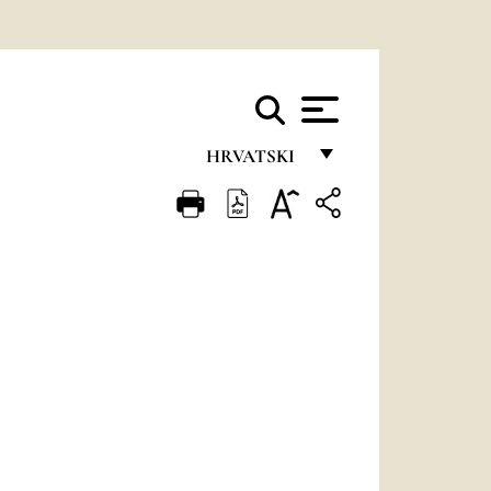
HRVATSKI
FRANÇAIS
ENGLISH
ITALIANO
PORTUGUÊS
ESPAÑOL
DEUTSCH
POLSKI