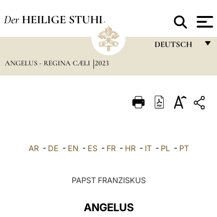
Der
HEILIGE STUHL
DEUTSCH
ANGELUS - REGINA CÆLI
2023
FRANÇAIS
ENGLISH
ITALIANO
PORTUGUÊS
ESPAÑOL
AR
-
DE
-
EN
-
ES
-
FR
-
HR
-
IT
-
PL
-
PT
DEUTSCH
POLSKI
PAPST FRANZISKUS
العربيّة
ANGELUS
中文