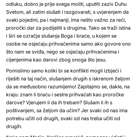
odluku, dobro je prije svega moliti, uputiti zaziv Duhu
Svetom, ali zatim slušati i razgovarati, s uvjerenjem da
svaki pojedini, pa i najmanji, ima nešto važno za reći,
proročki dar za podijeliti s drugima. Tako se traži istina
i širi se ozračje slušanja Boga i braće, u kojem se
osobe ne osjećaju prihvaćenima samo ako govore ono
što nam se sviđa, nego se osjećaju prihvaćenima i
cijenjenima kao darovi zbog onoga što jesu.
Pomislimo samo koliki bi se konflikti mogli izbjeći i
riješiti na taj način, slušanjem drugih s iskrenom željom
da se međusobno razumijemo! Zapitajmo se, dakle, na
kraju: znam li braću i sestre prihvaćati kao proročke
darove? Vjerujem li da ih trebam? Slušam li ih s
poštivanjem, sa željom da učim? Jer svaki od nas ima
potrebu učiti od drugih, svaki od nas treba učiti od
drugih.