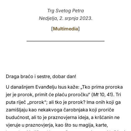
LATINE
Trg Svetog Petra
Nedjelja, 2. srpnja 2023.
[
Multimedia
]
______________________________________
Draga braćo i sestre, dobar dan!
U današnjem Evanđelju Isus kaže: „Tko prima proroka
jer je prorok, primit će plaću proročku“ (
Mt
10, 41). Tri
puta riječ „prorok“; ali tko je prorok? Ima onih koji ga
zamišljaju kao nekakvoga čarobnjaka koji proriče
budućnost, ali to je praznovjerna ideja, a kršćanin ne
vjeruje u praznovjerja, kao što su magija, karte,