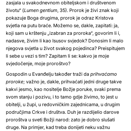
zasjala u svakodnevnom obiteljskom i društvenom
životu“ (
Lumen gentium
, 35). Prorok je živi znak koji
pokazuje Boga drugima, prorok je odraz Kristova
svjetla na putu braće. Možemo se, dakle, zapitati: ja,
koji sam u krštenju „izabran za proroka“, govorim li i,
nadasve, živim li kao Isusov svjedok? Donosim li malo
njegova svjetla u život svakog pojedinca? Preispitujem
li sebe u vezi s tim? Zapitam li se: kakvo je moje
svjedočenje, moje proroštvo?
Gospodin u Evanđelju također traži da
prihvaćamo
proroke
; važno je, dakle, prihvaćati jedni druge takve
kakvi jesmo, kao nositelje Božje poruke, svaki prema
svom stanju i pozivu, i to tamo gdje živimo, to jest u
obitelji, u župi, u redovničkim zajednicama, u drugim
područjima Crkve i društva. Duh je razdijelio darove
proroštva u sveti Božji narod: zato je dobro slušati
druge. Na primjer, kad treba donijeti neku važnu