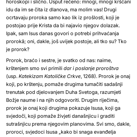
horoskopi i slično. Usput rečeno: mnogi, mnogi kršćani
idu da im se čita iz dlanova, ma molim vas! Drugi
ocrtavaju proroka samo kao lik iz prošlosti, koji je
postojao prije Krista da bi najavio njegov dolazak.
Ipak, sam Isus danas govori o potrebi prihvaćanja
prorokâ; oni, dakle, još uvijek postoje, ali tko su? Tko
je prorok?
Prorok, braćo i sestre, je svatko od nas: naime,
krštenjem smo svi primili
dar i poslanje proroštva
(usp.
Katekizam Katoličke Crkve
, 1268). Prorok je onaj
koji, po krštenju, pomaže drugima tumačiti sadašnji
trenutak pod djelovanjem Duha Svetoga, razumjeti
Božje naume i na njih odgovoriti. Drugim riječima,
prorok je onaj koji drugima pokazuje Isusa, koji ga
svjedoči, koji pomaže živjeti današnjicu i graditi
sutrašnjicu prema njegovim planovima. Svi smo, dakle,
proroci, svjedoci Isusa „kako bi snaga evanđelja