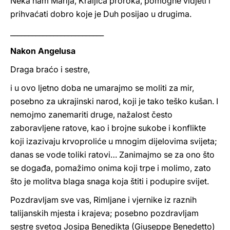
Neka nam Marija, Kraljica prorokâ, pomogne vidjeti i
prihvaćati dobro koje je Duh posijao u drugima.
__________________________
Nakon Angelusa
Draga braćo i sestre,
i u ovo ljetno doba ne umarajmo se moliti za mir,
posebno za ukrajinski narod, koji je tako teško kušan. I
nemojmo zanemariti druge, nažalost često
zaboravljene ratove, kao i brojne sukobe i konflikte
koji izazivaju krvoproliće u mnogim dijelovima svijeta;
danas se vode toliki ratovi… Zanimajmo se za ono što
se događa, pomažimo onima koji trpe i molimo, zato
što je molitva blaga snaga koja štiti i podupire svijet.
Pozdravljam sve vas, Rimljane i vjernike iz raznih
talijanskih mjesta i krajeva; posebno pozdravljam
sestre svetog Josipa Benedikta (Giuseppe Benedetto)