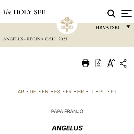
The
HOLY SEE
HRVATSKI
ANGELUS - REGINA CÆLI
2023
FRANÇAIS
ENGLISH
ITALIANO
PORTUGUÊS
ESPAÑOL
AR
-
DE
-
EN
-
ES
-
FR
-
HR
-
IT
-
PL
-
PT
DEUTSCH
POLSKI
PAPA FRANJO
العربيّة
ANGELUS
中文