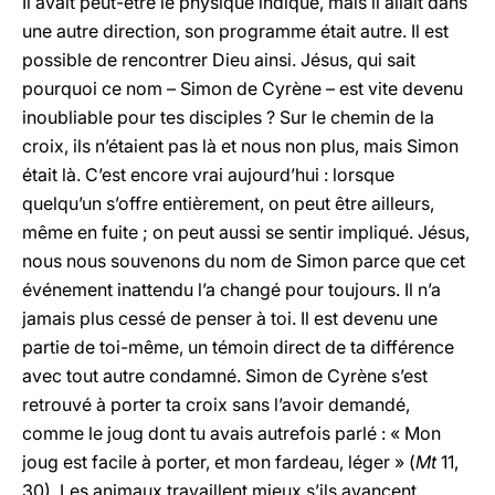
Il avait peut-être le physique indiqué, mais il allait dans
une autre direction, son programme était autre. Il est
possible de rencontrer Dieu ainsi. Jésus, qui sait
pourquoi ce nom – Simon de Cyrène – est vite devenu
inoubliable pour tes disciples ? Sur le chemin de la
croix, ils n’étaient pas là et nous non plus, mais Simon
était là. C’est encore vrai aujourd’hui : lorsque
quelqu’un s’offre entièrement, on peut être ailleurs,
même en fuite ; on peut aussi se sentir impliqué. Jésus,
nous nous souvenons du nom de Simon parce que cet
événement inattendu l’a changé pour toujours. Il n’a
jamais plus cessé de penser à toi. Il est devenu une
partie de toi-même, un témoin direct de ta différence
avec tout autre condamné. Simon de Cyrène s’est
retrouvé à porter ta croix sans l’avoir demandé,
comme le joug dont tu avais autrefois parlé : « Mon
joug est facile à porter, et mon fardeau, léger » (
Mt
11,
30). Les animaux travaillent mieux s’ils avancent