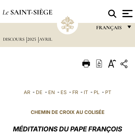
Le
SAINT-SIÈGE
FRANÇAIS
DISCOURS
2025
AVRIL
FRANÇAIS
ENGLISH
ITALIANO
PORTUGUÊS
ESPAÑOL
AR
-
DE
-
EN
-
ES
-
FR
-
IT
-
PL
-
PT
DEUTSCH
POLSKI
CHEMIN DE CROIX AU COLISÉE
العربيّة
MÉDITATIONS DU PAPE FRANÇOIS
中文