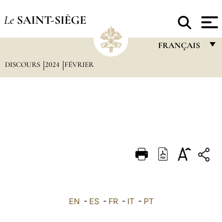
Le
SAINT-SIÈGE
FRANÇAIS
DISCOURS
2024
FÉVRIER
FRANÇAIS
ENGLISH
ITALIANO
PORTUGUÊS
ESPAÑOL
DEUTSCH
POLSKI
العربيّة
EN
-
ES
-
FR
-
IT
-
PT
中文