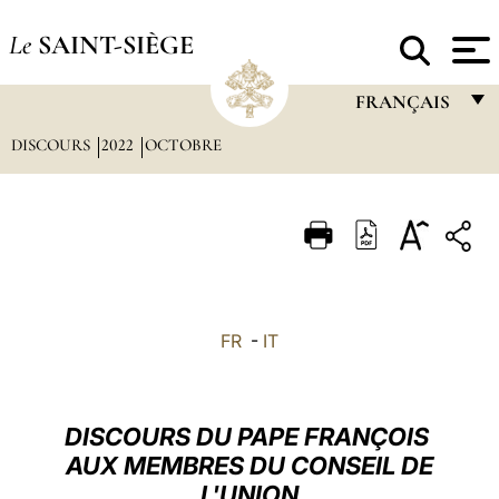
Le
SAINT-SIÈGE
FRANÇAIS
DISCOURS
2022
OCTOBRE
FRANÇAIS
ENGLISH
ITALIANO
PORTUGUÊS
ESPAÑOL
FR
-
IT
DEUTSCH
POLSKI
DISCOURS DU PAPE FRANÇOIS
العربيّة
AUX MEMBRES DU CONSEIL DE
L'UNION
中文