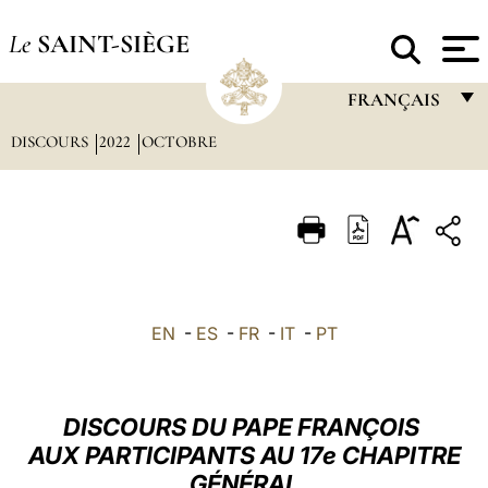
Le
SAINT-SIÈGE
FRANÇAIS
DISCOURS
2022
OCTOBRE
FRANÇAIS
ENGLISH
ITALIANO
PORTUGUÊS
ESPAÑOL
EN
-
ES
-
FR
-
IT
-
PT
DEUTSCH
POLSKI
DISCOURS DU PAPE FRANÇOIS
العربيّة
AUX PARTICIPANTS AU 17e CHAPITRE
GÉNÉRAL
中文