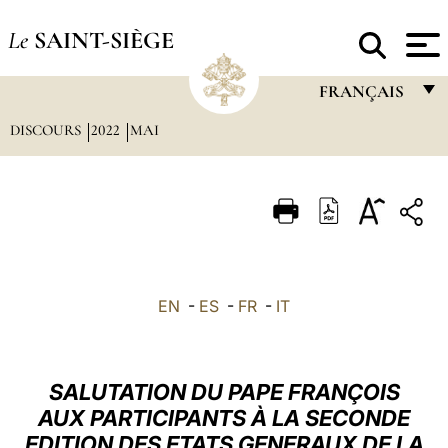
Le
SAINT-SIÈGE
FRANÇAIS
DISCOURS
2022
MAI
FRANÇAIS
ENGLISH
ITALIANO
PORTUGUÊS
ESPAÑOL
EN
-
ES
-
FR
-
IT
DEUTSCH
POLSKI
SALUTATION DU PAPE FRANÇOIS
العربيّة
AUX PARTICIPANTS À LA SECONDE
EDITION DES ETATS GENERAUX DE LA
中文