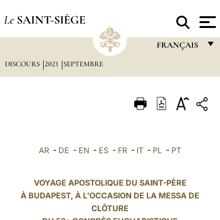
Le
SAINT-SIÈGE
FRANÇAIS
DISCOURS
2021
SEPTEMBRE
FRANÇAIS
ENGLISH
ITALIANO
PORTUGUÊS
ESPAÑOL
AR
-
DE
-
EN
-
ES
-
FR
-
IT
-
PL
-
PT
DEUTSCH
POLSKI
VOYAGE APOSTOLIQUE DU SAINT-PÈRE
À BUDAPEST, À L'OCCASION DE LA MESSA DE
العربيّة
CLÔTURE
中文