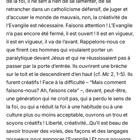
de la foi, il ne sert à rien de se lamenter, de se
retrancher dans un catholicisme défensif, de juger et
d’accuser le monde de mauvais, non, la créativité de
l’Evangile est nécessaire. Faisons attention ! L’Evangile
n’a pas encore été fermé, il est ouvert ! Il est en vigueur,
il est en vigueur, il va de l’avant. Rappelons-nous ce
que firent ces hommes qui voulaient porter un
paralytique devant Jésus et qui ne réussissaient pas à
passer par la porte d’entrée. Ils ouvrirent une brèche
sur le toit et le descendirent d’en haut (cf.
Mc
2, 1-5). Ils
furent créatifs ! Face à la difficulté – “Mais comment
faisons-nous? Ah, faisons cela” –, devant, peut-être,
une génération qui ne croit pas, qui a perdu le sens de
la foi, ou qui a réduit la foi à une habitude ou à une
culture plus ou moins acceptable, ouvrons un trou et
soyons créatifs ! Liberté, créativité...Qu’il est beau de
savoir trouver des voies, des façons et des langages
nouveaux pour annoncer l’Evangile ! Et nous pouvons