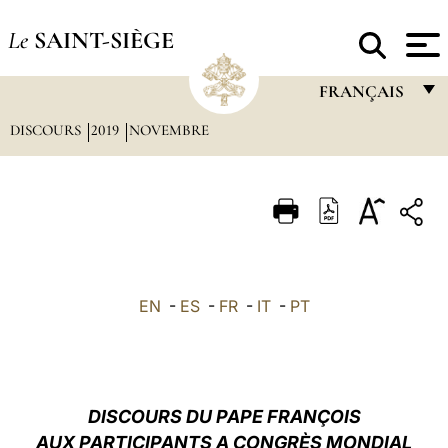
Le
SAINT-SIÈGE
FRANÇAIS
DISCOURS
2019
NOVEMBRE
FRANÇAIS
ENGLISH
ITALIANO
PORTUGUÊS
ESPAÑOL
EN
-
ES
-
FR
-
IT
-
PT
DEUTSCH
POLSKI
العربيّة
DISCOURS DU PAPE FRANÇOIS
AUX PARTICIPANTS A CONGRÈS MONDIAL
中文