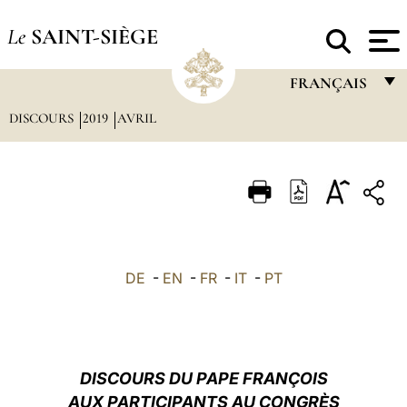
Le
SAINT-SIÈGE
FRANÇAIS
DISCOURS
2019
AVRIL
FRANÇAIS
ENGLISH
ITALIANO
PORTUGUÊS
ESPAÑOL
DE
-
EN
-
FR
-
IT
-
PT
DEUTSCH
POLSKI
العربيّة
DISCOURS DU PAPE FRANÇOIS
AUX PARTICIPANTS AU CONGRÈS
中文