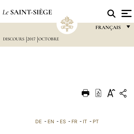
Le
SAINT-SIÈGE
FRANÇAIS
DISCOURS
2017
OCTOBRE
FRANÇAIS
ENGLISH
ITALIANO
PORTUGUÊS
ESPAÑOL
DEUTSCH
POLSKI
العربيّة
DE
-
EN
-
ES
-
FR
-
IT
-
PT
中文