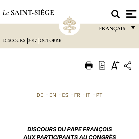
Le
SAINT-SIÈGE
FRANÇAIS
DISCOURS
2017
OCTOBRE
FRANÇAIS
ENGLISH
ITALIANO
PORTUGUÊS
ESPAÑOL
DE
-
EN
-
ES
-
FR
-
IT
-
PT
DEUTSCH
POLSKI
العربيّة
DISCOURS DU PAPE FRANÇOIS
AUX PARTICIPANTS AU CONGRÈS
中文