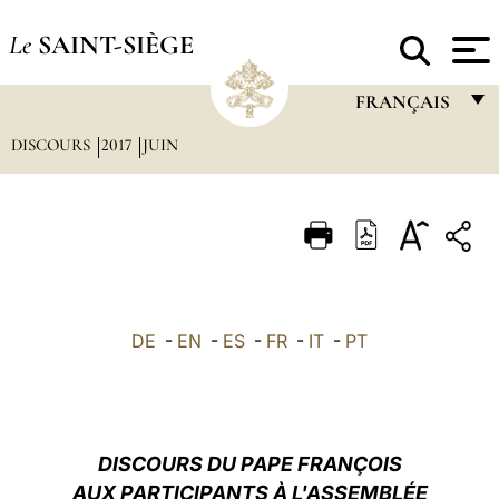
Le
SAINT-SIÈGE
FRANÇAIS
DISCOURS
2017
JUIN
FRANÇAIS
ENGLISH
ITALIANO
PORTUGUÊS
ESPAÑOL
DE
-
EN
-
ES
-
FR
-
IT
-
PT
DEUTSCH
POLSKI
العربيّة
DISCOURS DU PAPE FRANÇOIS
AUX PARTICIPANTS À L'ASSEMBLÉE
中文