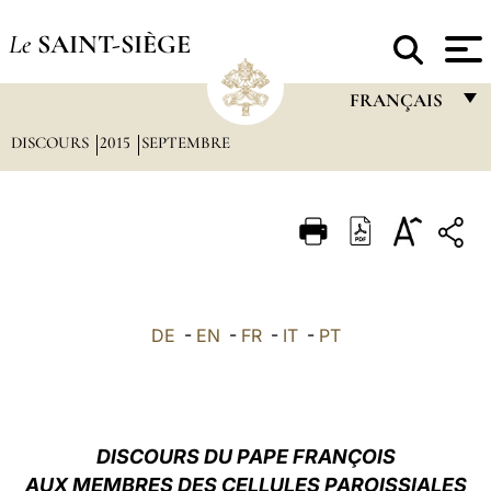
Le
SAINT-SIÈGE
FRANÇAIS
DISCOURS
2015
SEPTEMBRE
FRANÇAIS
ENGLISH
ITALIANO
PORTUGUÊS
ESPAÑOL
DE
-
EN
-
FR
-
IT
-
PT
DEUTSCH
POLSKI
العربيّة
DISCOURS DU PAPE FRANÇOIS
AUX MEMBRES DES CELLULES PAROISSIALES
中文