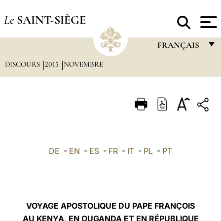
Le
SAINT-SIÈGE
FRANÇAIS
DISCOURS
2015
NOVEMBRE
FRANÇAIS
ENGLISH
ITALIANO
PORTUGUÊS
ESPAÑOL
DE
-
EN
-
ES
-
FR
-
IT
-
PL
-
PT
DEUTSCH
POLSKI
العربيّة
VOYAGE APOSTOLIQUE DU PAPE FRANÇOIS
AU KENYA, EN OUGANDA ET EN RÉPUBLIQUE
中文