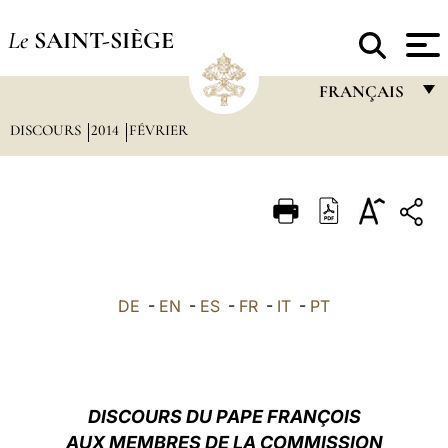
Le
SAINT-SIÈGE
FRANÇAIS
DISCOURS
2014
FÉVRIER
FRANÇAIS
ENGLISH
ITALIANO
PORTUGUÊS
ESPAÑOL
DE
-
EN
-
ES
-
FR
-
IT
-
PT
DEUTSCH
POLSKI
العربيّة
DISCOURS DU PAPE FRANÇOIS
AUX MEMBRES DE LA COMMISSION
中文