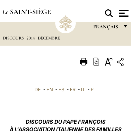
Le
SAINT-SIÈGE
FRANÇAIS
DISCOURS
2014
DÉCEMBRE
FRANÇAIS
ENGLISH
ITALIANO
PORTUGUÊS
ESPAÑOL
DE
-
EN
-
ES
-
FR
-
IT
-
PT
DEUTSCH
POLSKI
العربيّة
DISCOURS DU PAPE FRANÇOIS
À L'ASSOCIATION ITALIENNE DES FAMILLES
中文