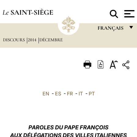
Le
SAINT-SIÈGE
FRANÇAIS
DISCOURS
2014
DÉCEMBRE
FRANÇAIS
ENGLISH
ITALIANO
PORTUGUÊS
ESPAÑOL
EN
-
ES
-
FR
-
IT
-
PT
DEUTSCH
POLSKI
العربيّة
PAROLES
DU PAPE FRANÇOIS
AUX DÉLÉGATIONS DES VILLES ITALIENNES
中文