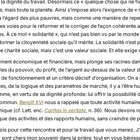
 la dignité du travail. Désormais ce « quelque chose qui ne 
 mais toute la planète. Ainsi s’impose alors l’exigence de « r
 l’égard des plus pauvres, mais comme une manière de repen
es voies pour le réformer et le corriger de façon cohérente 
. À ce mot « solidarité », qui n’est pas bien vu par le mo
donner la citoyenneté sociale qu’il mérite. La solidarité n’est 
 charité sociale, mais c’est une valeur sociale. Et elle exige
lement économique et financière, mais plonge ses racines dan
les du pouvoir, du profit, de l’argent au-dessus de la valeur 
e fonctionnement et un critère décisif d’organisation. On a 
es, de la logique et des paramètres de marché, il y a l’être hu
me, en vertu de sa dignité profonde: lui offrir la possibilité 
 commun.
Benoît
XVI
nous a rappelé que toute activité humaine 
hique (cf. Lett. enc.
Caritas in veritate
, n. 36). Nous devons r
ique des activités et des rapports humains, sans craindre de
is pour cette rencontre et pour le travail que vous menez. J
 sont chers mon souvenir dans la prière, tout en vous béniss