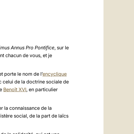
العربيّة
中文
LATINE
imus Annus Pro Pontifice
, sur le
nt chacun de vous, et je
 et porte le nom de l’
encyclique
c celui de la doctrine sociale de
ue
Benoît
XVI
, en particulier
r la connaissance de la
tère social, de la part de laïcs