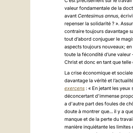
C’est précisément sur le travail
valeur fondamentale de la doct
avant
Centesimus annus
, écriv
repenser la solidarité ? ». Ass
contraire toujours davantage sa
tout d’abord conjuguer le magi
aspects toujours nouveaux; en s
toute la fécondité d’une valeur 
Christ et donc en tant que telle
La crise économique et sociale 
davantage la vérité et l’actual
exercens
: « En jetant les yeux
déconcertant d'immense proport
a d'autre part des foules de c
doute à montrer que... il y a q
manque et de la perte du travai
manière inquiétante les limites 