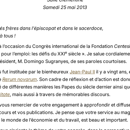
Samedi
25 mai 2013
és frères dans l’épiscopat et dans le sacerdoce,
à tous !
à l’occasion du Congrès international de la Fondation
Centes
e
 pour l’emploi: les défis du
XXI
siècle ». Je salue cordialeme
président, M. Domingo Sugranyes, de ses paroles courtoises.
s
fut instituée par le bienheureux
Jean-Paul II
il y a vingt ans,
de
Rerum novarum
. Son cadre de réflexion et d’action est don
ué de différentes manières les Papes du siècle dernier ainsi q
itate
, mais aussi à travers de mémorables discours.
vous remercier de votre engagement à approfondir et diffuse
cours et vos publications. Je pense que votre service au magis
s le monde de l’économie et du travail, est beau et important.