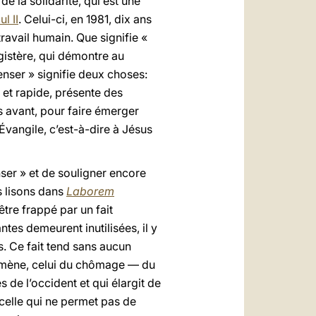
e la solidarité, qui est une
l II
. Celui-ci, en 1981, dix ans
ravail humain. Que signifie «
agistère, qui démontre au
enser » signifie deux choses:
 et rapide, présente des
s avant, pour faire émerger
Évangile, c’est-à-dire à Jésus
ser » et de souligner encore
s lisons dans
Laborem
être frappé par un fait
es demeurent inutilisées, il y
. Ce fait tend sans aucun
énomène, celui du chômage — du
de l’occident et qui élargit de
e celle qui ne permet pas de