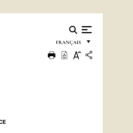
FRANÇAIS
FRANÇAIS
ENGLISH
ITALIANO
PORTUGUÊS
ESPAÑOL
DEUTSCH
CE
POLSKI