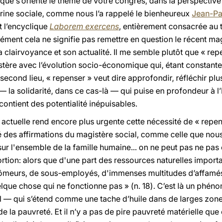
 que s’oriente le thème de votre congrès, dans la perspective d
rine sociale, comme nous l’a rappelé le bienheureux
Jean-Pau
it l’encyclique
Laborem exercens
, entièrement consacrée au t
urément cela ne signifie pas remettre en question le récent m
 clairvoyance et son actualité. Il me semble plutôt que « rep
stère avec l’évolution socio-économique qui, étant constante
econd lieu, « repenser » veut dire approfondir, réfléchir plu
— la solidarité, dans ce cas-là — qui puise en profondeur à l’
 contient des potentialité inépuisables.
actuelle rend encore plus urgente cette nécessité de « repen
ité des affirmations du magistère social, comme celle que nou
 sur l'ensemble de la famille humaine... on ne peut pas ne pas 
ion: alors que d'une part des ressources naturelles important
hômeurs, de sous-employés, d'immenses multitudes d’affamés
uelque chose qui ne fonctionne pas » (n. 18). C’est là un ph
l — qui s’étend comme une tache d’huile dans de larges zones 
de la pauvreté. Et il n’y a pas de pire pauvreté matérielle qu