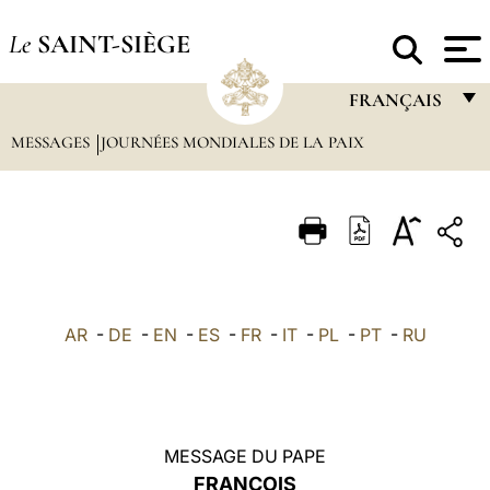
Le
SAINT-SIÈGE
FRANÇAIS
MESSAGES
JOURNÉES MONDIALES DE LA PAIX
FRANÇAIS
ENGLISH
ITALIANO
PORTUGUÊS
ESPAÑOL
AR
-
DE
-
EN
-
ES
-
FR
-
IT
-
PL
-
PT
-
RU
DEUTSCH
POLSKI
العربيّة
MESSAGE DU PAPE
FRANÇOIS
中文