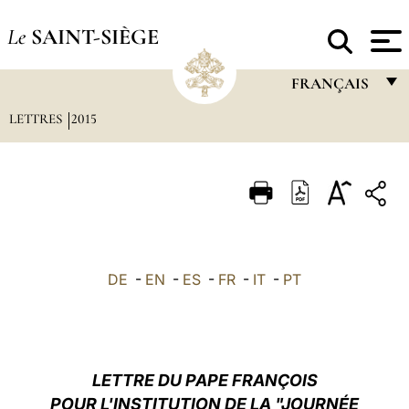
Le
SAINT-SIÈGE
FRANÇAIS
LETTRES
2015
FRANÇAIS
ENGLISH
ITALIANO
PORTUGUÊS
ESPAÑOL
DE
-
EN
-
ES
-
FR
-
IT
-
PT
DEUTSCH
POLSKI
العربيّة
LETTRE DU PAPE FRANÇOIS
POUR L'INSTITUTION DE LA "JOURNÉE
中文