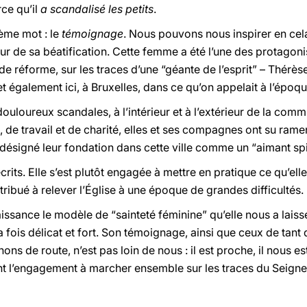
rce qu’il
a scandalisé les petits
.
ième mot : le
témoignage
. Nous pouvons nous inspirer en cel
r de sa béatification. Cette femme a été l’une des protagonis
réforme, sur les traces d’une “géante de l’esprit” – Thérèse d
t également ici, à Bruxelles, dans ce qu’on appelait à l’époq
loureux scandales, à l’intérieur et à l’extérieur de la comm
e, de travail et de charité, elles et ses compagnes ont su r
 désigné leur fondation dans cette ville comme un “aimant spir
écrits. Elle s’est plutôt engagée à mettre en pratique ce qu’elle
tribué à relever l’Église à une époque de grandes difficultés.
sance le modèle de “sainteté féminine” qu’elle nous a laissé
à la fois délicat et fort. Son témoignage, ainsi que ceux de tan
s de route, n’est pas loin de nous : il est proche, il nous 
ant l’engagement à marcher ensemble sur les traces du Seigne