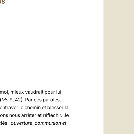
US
العربيّة
中文
LATINE
 moi, mieux vaudrait pour lui
(
Mc
9, 42)
.
Par ces paroles,
entraver le chemin et blesser la
ons nous arrêter et réfléchir. Je
clés :
ouverture
,
communion et