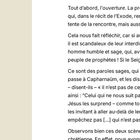
Tout d’abord, l’
ouverture
. La p
qui, dans le récit de l’Exode, 
tente de la rencontre, mais au
Cela nous fait réfléchir, car si
il est scandaleux de leur inter
homme humble et sage, qui, avec
peuple de prophètes ! Si le Seig
Ce sont des paroles sages, qui 
passe à Capharnaüm, et les di
– disent-ils – « il n’est pas de 
ainsi : “Celui qui ne nous suit p
Jésus les surprend – comme touj
les invitant à aller au-delà de l
empêchez pas […] qui n’est pas
Observons bien ces deux scènes,
chrétienne. En effet, nous avons