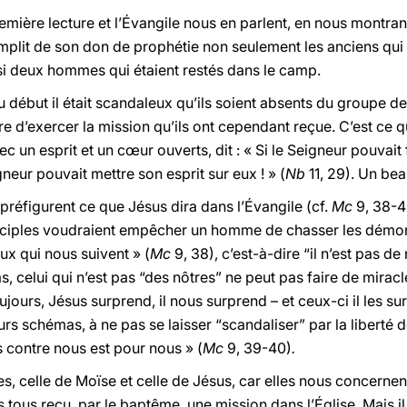
remière lecture et l’Évangile nous en parlent, en nous montrant 
remplit de son don de prophétie non seulement les anciens qui 
ssi deux hommes qui étaient restés dans le camp.
 au début il était scandaleux qu’ils soient absents du groupe de
dire d’exercer la mission qu’ils ont cependant reçue. C’est ce 
 un esprit et un cœur ouverts, dit : « Si le Seigneur pouvait 
neur pouvait mettre son esprit sur eux ! » (
Nb
11, 29). Un bea
préfigurent ce que Jésus dira dans l’Évangile (cf.
Mc
9, 38-43
sciples voudraient empêcher un homme de chasser les démo
ceux qui nous suivent » (
Mc
9, 38), c’est-à-dire “il n’est pas de
as, celui qui n’est pas “des nôtres” ne peut pas faire de miracles
ours, Jésus surprend, il nous surprend – et ceux-ci il les sur
eurs schémas, à ne pas se laisser “scandaliser” par la liberté de 
 contre nous est pour nous » (
Mc
9, 39-40)
.
 celle de Moïse et celle de Jésus, car elles nous concernent
 tous reçu, par le baptême, une mission dans l’Église. Mais il 