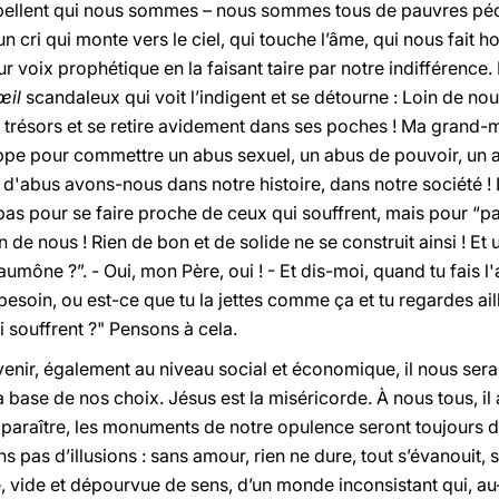
appellent qui nous sommes – nous sommes tous de pauvres péch
 cri qui monte vers le ciel, qui touche l’âme, qui nous fait ho
r voix prophétique en la faisant taire par notre indifférence
œil
scandaleux qui voit l’indigent et se détourne : Loin de nou
trésors et se retire avidement dans ses poches ! Ma grand-mè
appe pour commettre un abus sexuel, un abus de pouvoir, un 
 d'abus avons-nous dans notre histoire, dans notre société !
pas pour se faire proche de ceux qui souffrent, mais pour “pas
in de nous ! Rien de bon et de solide ne se construit ainsi ! E
'aumône ?”. - Oui, mon Père, oui ! - Et dis-moi, quand tu fais
besoin, ou est-ce que tu la jettes comme ça et tu regardes ail
 souffrent ?" Pensons à cela.
venir, également au niveau social et économique, il nous ser
a base de nos choix. Jésus est la miséricorde. À nous tous, il 
 paraître, les monuments de notre opulence seront toujours d
s pas d’illusions : sans amour, rien ne dure, tout s’évanouit, s
, vide et dépourvue de sens, d’un monde inconsistant qui, au