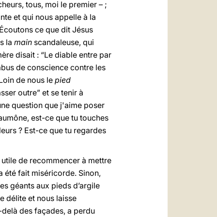
eurs, tous, moi le premier – ;
nte et qui nous appelle à la
. Écoutons ce que dit Jésus
s la
main
scandaleuse, qui
re disait : “Le diable entre par
abus de conscience contre les
 Loin de nous le
pied
ser outre” et se tenir à
t une question que j'aime poser
 l'aumône, est-ce que tu touches
leurs ? Est-ce que tu regardes
a utile de recommencer à mettre
a été fait miséricorde. Sinon,
es géants aux pieds d’argile
e délite et nous laisse
-delà des façades, a perdu