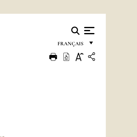
FRANÇAIS
FRANÇAIS
ENGLISH
ITALIANO
PORTUGUÊS
ESPAÑOL
DEUTSCH
POLSKI