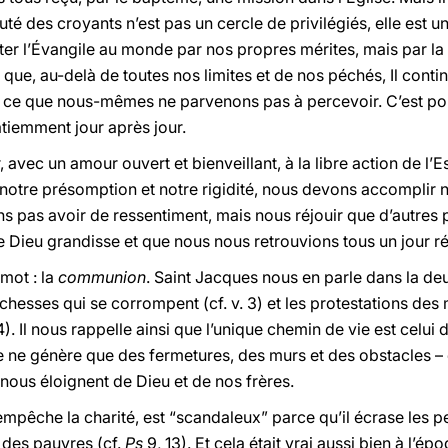
 des croyants n’est pas un cercle de privilégiés, elle est un
 l’Évangile au monde par nos propres mérites, mais par la 
 que, au-delà de toutes nos limites et de nos péchés, Il cont
 ce que nous-mêmes ne parvenons pas à percevoir. C’est pou
iemment jour après jour.
 avec un amour ouvert et bienveillant, à la libre action de l’E
otre présomption et notre rigidité, nous devons accomplir n
ns pas avoir de ressentiment, mais nous réjouir que d’autres 
 Dieu grandisse et que nous nous retrouvions tous un jour ré
mot : la
communion
. Saint Jacques nous en parle dans la de
ichesses qui se corrompent (cf. v. 3) et les protestations de
 4). Il nous rappelle ainsi que l’unique chemin de vie est celui
e ne génère que des fermetures, des murs et des obstacles – d
nous éloignent de Dieu et de nos frères.
pêche la charité, est “scandaleux” parce qu’il écrase les peti
i des pauvres (cf.
Ps
9, 13). Et cela était vrai aussi bien à l’é