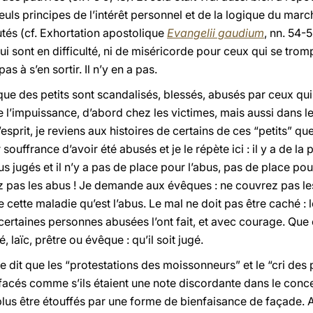
uls principes de l’intérêt personnel et de la logique du march
tés (cf. Exhortation apostolique
Evangelii gaudium
, nn. 54-5
ui sont en difficulté, ni de miséricorde pour ceux qui se tro
as à s’en sortir. Il n’y en a pas.
ue des petits sont scandalisés, blessés, abusés par ceux qui
e l’impuissance, d’abord chez les victimes, mais aussi dans le
prit, je reviens aux histoires de certains de ces “petits” que
r souffrance d’avoir été abusés et je le répète ici : il y a de la
s jugés et il n’y a pas de place pour l’abus, pas de place pour
 pas les abus ! Je demande aux évêques : ne couvrez pas le
e cette maladie qu’est l’abus. Le mal ne doit pas être caché : 
 certaines personnes abusées l’ont fait, et avec courage. Que 
, laïc, prêtre ou évêque : qu’il soit jugé.
lle dit que les “protestations des moissonneurs” et le “cri de
ffacés comme s’ils étaient une note discordante dans le conc
plus être étouffés par une forme de bienfaisance de façade. Au