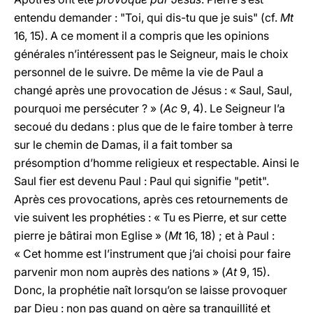
entendu demander : "Toi, qui dis-tu que je suis" (cf.
Mt
16, 15). A ce moment il a compris que les opinions
générales n’intéressent pas le Seigneur, mais le choix
personnel de le suivre. De même la vie de Paul a
changé après une provocation de Jésus : « Saul, Saul,
pourquoi me persécuter ? » (
Ac
9, 4). Le Seigneur l’a
secoué du dedans : plus que de le faire tomber à terre
sur le chemin de Damas, il a fait tomber sa
présomption d’homme religieux et respectable. Ainsi le
Saul fier est devenu Paul : Paul qui signifie "petit".
Après ces provocations, après ces retournements de
vie suivent les prophéties : « Tu es Pierre, et sur cette
pierre je bâtirai mon Eglise » (
Mt
16, 18) ; et à Paul :
« Cet homme est l’instrument que j’ai choisi pour faire
parvenir mon nom auprès des nations » (
At
9, 15).
Donc, la prophétie naît lorsqu’on se laisse provoquer
par Dieu : non pas quand on gère sa tranquillité et