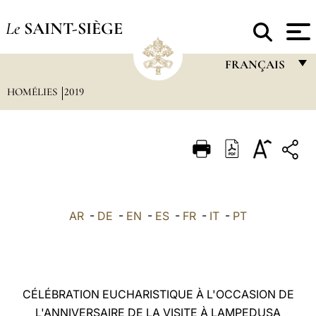
Le
SAINT-SIÈGE
FRANÇAIS
HOMÉLIES
2019
FRANÇAIS
ENGLISH
ITALIANO
PORTUGUÊS
ESPAÑOL
AR
-
DE
-
EN
-
ES
-
FR
-
IT
-
PT
DEUTSCH
POLSKI
العربيّة
CÉLÉBRATION EUCHARISTIQUE À L'OCCASION DE
L'ANNIVERSAIRE DE LA VISITE À LAMPEDUSA
中文