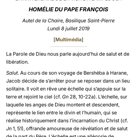
HOMÉLIE DU PAPE FRANÇOIS
LATINE
Autel de la Chaire, Basilique Saint-Pierre
Lundi 8 juillet 2019
[
Multimédia
]
La Parole de Dieu nous parle aujourd’hui de salut et de
libération.
Salut
. Au cours de son voyage de Bershéba à Harane,
Jacob décide de s’arrêter pour se reposer dans un lieu
solitaire. Il voit en rêve une échelle qui s’appuie sur la
terre et rejoint le ciel (cf.
Gn
28, 10-22a). L’échelle, sur
laquelle les anges de Dieu montent et descendent,
représente le lien entre le divin et l’humain, qui se
réalise historiquement dans l’incarnation du Christ (cf.
Jn
1, 51), offrande amoureuse de révélation et de salut
de la part du Père. L’échelle est une allégorie de