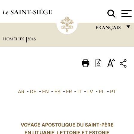
Le
SAINT-SIÈGE
FRANÇAIS
HOMÉLIES
2018
FRANÇAIS
ENGLISH
ITALIANO
PORTUGUÊS
ESPAÑOL
AR
-
DE
-
EN
-
ES
-
FR
-
IT
-
LV
-
PL
-
PT
DEUTSCH
POLSKI
العربيّة
VOYAGE APOSTOLIQUE DU SAINT-PÈRE
EN LITUANIE, LETTONIE ET ESTONIE
中文