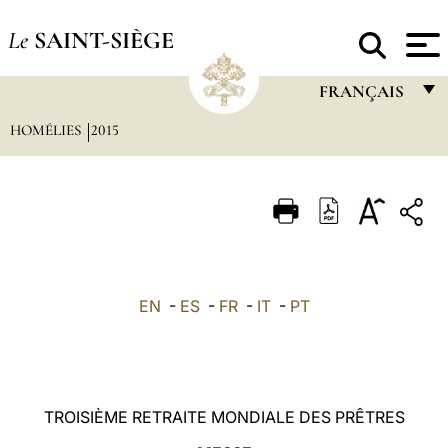
Le
SAINT-SIÈGE
FRANÇAIS
HOMÉLIES
2015
FRANÇAIS
ENGLISH
ITALIANO
PORTUGUÊS
ESPAÑOL
EN
-
ES
-
FR
-
IT
-
PT
DEUTSCH
POLSKI
العربيّة
TROISIÈME RETRAITE MONDIALE DES PRÊTRES
中文