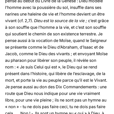
pense au début du Livre de la Genèse : Dieu modèle
l’homme avec la poussière du sol, insuffle dans ses
narines une haleine de vie et l’homme devient un être
vivant (cf. 2,7).
Dieu est la source de la vie ;
c’est grâce
à son souffle que l’homme a la vie, et c’est son souffle
qui soutient le chemin de son existence terrestre. Je
pense aussi à la vocation de Moïse, quand le Seigneur
se présente comme le Dieu d’Abraham, d’Isaac et de
Jacob, comme le Dieu des vivants ; et envoyant Moïse
au pharaon pour libérer son peuple, il révèle son
nom : « Je suis Celui qui est », le Dieu qui se rend
présent dans l’histoire, qui libère de l’esclavage, de la
mort, et porte la vie au peuple parce qu’il est le Vivant.
Je pense aussi au don des Dix Commandements : une
route que Dieu nous indique pour une vie vraiment
libre, pour une vie pleine ; ils ne sont pas un hymne au
« non » - tu ne dois pas faire ceci, tu ne dois pas faire
cela, …. Non ! -. Ils sont un hymne au « oui » à Dieu, à