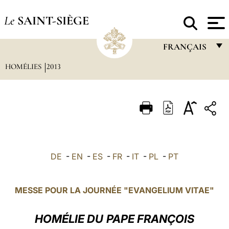
Le
SAINT-SIÈGE
FRANÇAIS
HOMÉLIES
2013
FRANÇAIS
ENGLISH
ITALIANO
PORTUGUÊS
ESPAÑOL
DE
-
EN
-
ES
-
FR
-
IT
-
PL
-
PT
DEUTSCH
POLSKI
MESSE POUR LA JOURNÉE "EVANGELIUM VITAE"
العربيّة
HOMÉLIE DU
PAPE FRANÇOIS
中文