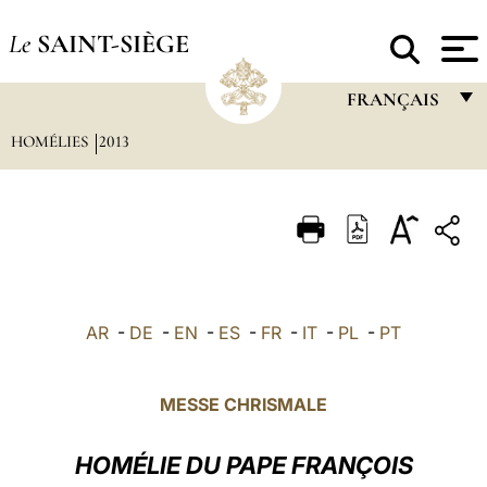
Le
SAINT-SIÈGE
FRANÇAIS
HOMÉLIES
2013
FRANÇAIS
ENGLISH
ITALIANO
PORTUGUÊS
ESPAÑOL
AR
-
DE
-
EN
-
ES
-
FR
-
IT
-
PL
-
PT
DEUTSCH
POLSKI
MESSE CHRISMALE
العربيّة
HOMÉLIE DU PAPE FRANÇOIS
中文