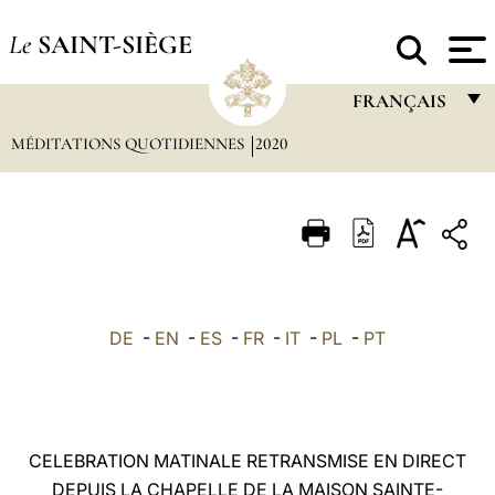
Le
SAINT-SIÈGE
FRANÇAIS
MÉDITATIONS QUOTIDIENNES
2020
FRANÇAIS
ENGLISH
ITALIANO
PORTUGUÊS
ESPAÑOL
DE
-
EN
-
ES
-
FR
-
IT
-
PL
-
PT
DEUTSCH
POLSKI
العربيّة
CELEBRATION MATINALE RETRANSMISE EN DIRECT
DEPUIS LA CHAPELLE DE LA MAISON SAINTE-
中文