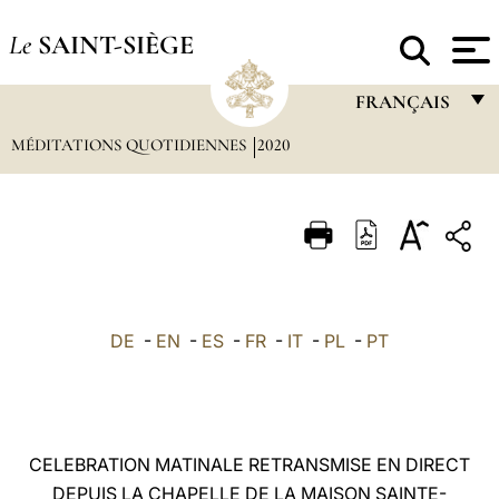
Le
SAINT-SIÈGE
FRANÇAIS
MÉDITATIONS QUOTIDIENNES
2020
FRANÇAIS
ENGLISH
ITALIANO
PORTUGUÊS
ESPAÑOL
DE
-
EN
-
ES
-
FR
-
IT
-
PL
-
PT
DEUTSCH
POLSKI
العربيّة
CELEBRATION MATINALE RETRANSMISE EN DIRECT
DEPUIS LA CHAPELLE DE LA MAISON SAINTE-
中文