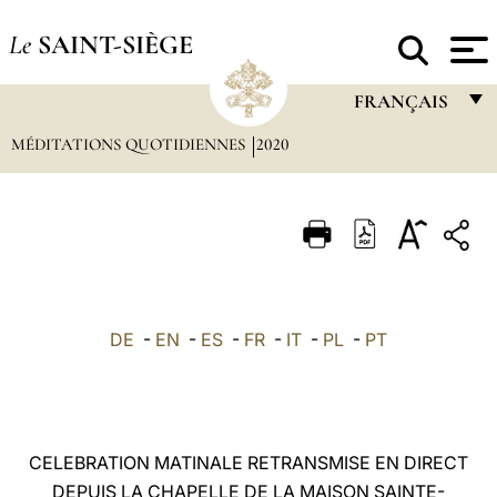
Le
SAINT-SIÈGE
FRANÇAIS
MÉDITATIONS QUOTIDIENNES
2020
FRANÇAIS
ENGLISH
ITALIANO
PORTUGUÊS
ESPAÑOL
DE
-
EN
-
ES
-
FR
-
IT
-
PL
-
PT
DEUTSCH
POLSKI
العربيّة
CELEBRATION MATINALE RETRANSMISE EN DIRECT
DEPUIS LA CHAPELLE DE LA MAISON SAINTE-
中文