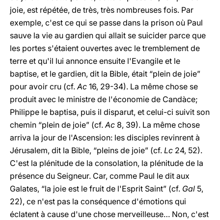
joie, est répétée, de très, très nombreuses fois. Par
exemple, c'est ce qui se passe dans la prison où Paul
sauve la vie au gardien qui allait se suicider parce que
les portes s'étaient ouvertes avec le tremblement de
terre et qu'il lui annonce ensuite l'Evangile et le
baptise, et le gardien, dit la Bible, était “plein de joie”
pour avoir cru (cf.
Ac
16, 29-34). La même chose se
produit avec le ministre de l'économie de Candàce;
Philippe le baptisa, puis il disparut, et celui-ci suivit son
chemin “plein de joie” (cf.
Ac
8, 39). La même chose
arriva la jour de l'Ascension: les disciples revinrent à
Jérusalem, dit la Bible, “pleins de joie” (cf.
Lc
24, 52).
C'est la plénitude de la consolation, la plénitude de la
présence du Seigneur. Car, comme Paul le dit aux
Galates, “la joie est le fruit de l'Esprit Saint” (cf.
Gal
5,
22), ce n'est pas la conséquence d'émotions qui
éclatent à cause d'une chose merveilleuse… Non, c'est