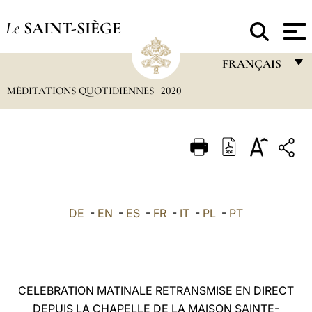
Le
SAINT-SIÈGE
FRANÇAIS
MÉDITATIONS QUOTIDIENNES
2020
FRANÇAIS
ENGLISH
ITALIANO
PORTUGUÊS
ESPAÑOL
DE
-
EN
-
ES
-
FR
-
IT
-
PL
-
PT
DEUTSCH
POLSKI
العربيّة
CELEBRATION MATINALE RETRANSMISE EN DIRECT
DEPUIS LA CHAPELLE DE LA MAISON SAINTE-
中文