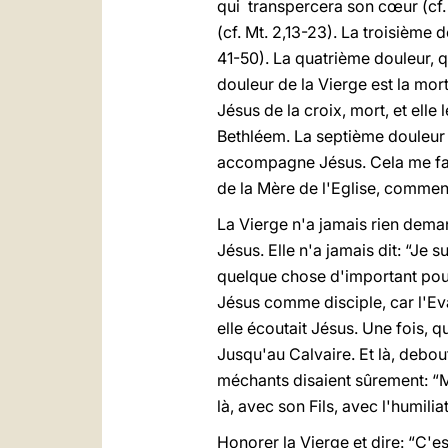
qui transpercera son cœur (cf. L
(cf. Mt. 2,13-23). La troisième 
41-50). La quatrième douleur, q
douleur de la Vierge est la mort
Jésus de la croix, mort, et elle
Bethléem. La septième douleur e
accompagne Jésus. Cela me fait 
de la Mère de l'Eglise, commen
La Vierge n'a jamais rien dema
Jésus. Elle n'a jamais dit: “Je s
quelque chose d'important pour
Jésus comme disciple, car l'Eva
elle écoutait Jésus. Une fois, qu
Jusqu'au Calvaire. Et là, debou
méchants disaient sûrement: “Mais
là, avec son Fils, avec l'humiliat
Honorer la Vierge et dire: “C'es