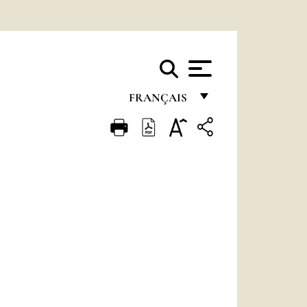
FRANÇAIS
FRANÇAIS
ENGLISH
ITALIANO
PORTUGUÊS
ESPAÑOL
DEUTSCH
POLSKI