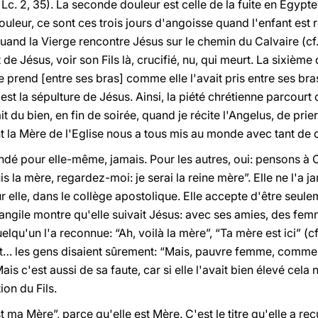
c. 2, 35). La seconde douleur est celle de la fuite en Egypte 
douleur, ce sont ces trois jours d'angoisse quand l'enfant est r
uand la Vierge rencontre Jésus sur le chemin du Calvaire (cf.
 de Jésus, voir son Fils là, crucifié, nu, qui meurt. La sixièm
 le prend [entre ses bras] comme elle l'avait pris entre ses b
st la sépulture de Jésus. Ainsi, la piété chrétienne parcourt
du bien, en fin de soirée, quand je récite l'Angelus, de prie
t la Mère de l'Eglise nous a tous mis au monde avec tant de 
ndé pour elle-même, jamais. Pour les autres, oui: pensons à 
uis la mère, regardez-moi: je serai la reine mère”. Elle ne l'a 
 elle, dans le collège apostolique. Elle accepte d'être seu
ngile montre qu'elle suivait Jésus: avec ses amies, des femm
elqu'un l'a reconnue: “Ah, voilà la mère”, “Ta mère est ici” (cf.
t… les gens disaient sûrement: “Mais, pauvre femme, comme ell
 c'est aussi de sa faute, car si elle l'avait bien élevé cela n'a
ion du Fils.
t ma Mère”, parce qu'elle est Mère. C'est le titre qu'elle a re