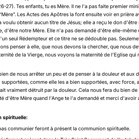
6-27). Tes enfants, tu es Mère. Il ne l'a pas faite premier min
 “Mère”. Les Actes des Apôtres la font ensuite voir en prièr
'a voulu obtenir aucun titre de Jésus; elle a reçu le don d'êtr
'être notre Mère. Elle n'a pas demandé d'être elle-même 
u'un seul Rédempteur et ce titre ne se dédouble pas. Seulement
ns penser à elle, que nous devons la chercher, que nous devon
ernité de la Vierge, nous voyons la maternité de l'Eglise qui 
bien de nous arrêter un peu et de penser à la douleur et aux do
 supportées, comme elle les a bien supportées, avec force, av
it vraiment détruit par la douleur. Cela nous fera du bien de 
pté d'être Mère quand l'Ange te l'a demandé et merci d'avoi
spirituelle:
as communier feront à présent la communion spirituelle.