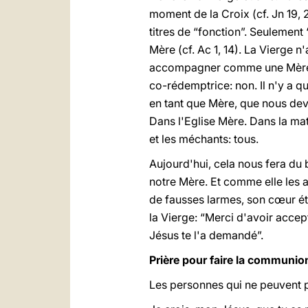
moment de la Croix (cf. Jn 19, 2
titres de “fonction”. Seulement
Mère (cf. Ac 1, 14). La Vierge n
accompagner comme une Mère, d
co-rédemptrice: non. Il n'y a q
en tant que Mère, que nous devo
Dans l'Eglise Mère. Dans la mat
et les méchants: tous.
Aujourd'hui, cela nous fera du 
notre Mère. Et comme elle les a
de fausses larmes, son cœur éta
la Vierge: “Merci d'avoir acce
Jésus te l'a demandé”.
Prière pour faire la communion 
Les personnes qui ne peuvent p