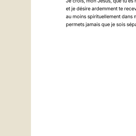
Je crois, mon Jésus, que tu es 
et je désire ardemment te rece
au moins spirituellement dans 
permets jamais que je sois sép