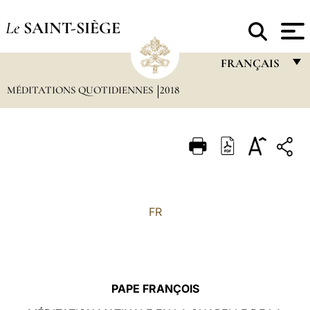
Le
SAINT-SIÈGE
FRANÇAIS
MÉDITATIONS QUOTIDIENNES
2018
FRANÇAIS
ENGLISH
ITALIANO
PORTUGUÊS
ESPAÑOL
FR
DEUTSCH
POLSKI
العربيّة
PAPE FRANÇOIS
中文