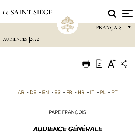
Le
SAINT-SIÈGE
FRANÇAIS
AUDIENCES
2022
FRANÇAIS
ENGLISH
ITALIANO
PORTUGUÊS
ESPAÑOL
AR
-
DE
-
EN
-
ES
-
FR
-
HR
-
IT
-
PL
-
PT
DEUTSCH
POLSKI
PAPE FRANÇOIS
العربيّة
AUDIENCE GÉNÉRALE
中文