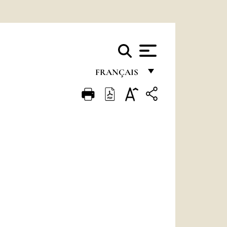
FRANÇAIS
FRANÇAIS
ENGLISH
ITALIANO
PORTUGUÊS
ESPAÑOL
DEUTSCH
POLSKI