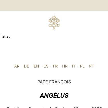
I
2025
AR
-
DE
-
EN
-
ES
-
FR
-
HR
-
IT
-
PL
-
PT
PAPE FRANÇOIS
ANGÉLUS