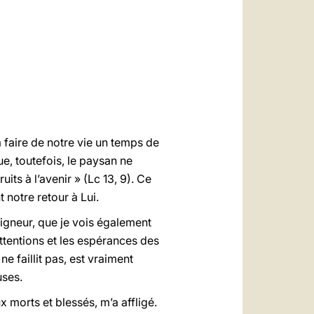
العربيّة
中文
LATINE
 faire de notre vie un temps de
que, toutefois, le paysan ne
its à l’avenir » (Lc 13, 9). Ce
t notre retour à Lui.
eigneur, que je vois également
attentions et les espérances des
 faillit pas, est vraiment
uses.
morts et blessés, m’a affligé.