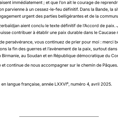
sent immédiatement ; et que l’on ait le courage de reprendre
’on parvienne à un cessez-le-feu définitif. Dans la Bande, la s
engagement urgent des parties belligérantes et de la communa
zerbaïdjan aient conclu le texte définitif de l’Accord de paix. 
puisse contribuer à établir une paix durable dans le Caucase 
e persévérance, vous continuez de prier pour moi : merci be
ns la fin des guerres et l’avènement de la paix, surtout dans
, en Birmanie, au Soudan et en République démocratique du Co
e et continue de nous accompagner sur le chemin de Pâques.
e
on en langue française, année LXXVI
, numéro 4, avril 2025.