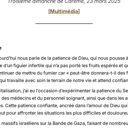
Troisième dimanche de Carême, 23 mars 2025
[
Multimédia
]
_________________________
e
ourd’hui nous parle de la patience de Dieu, qui nous pousse à
 d’un figuier infertile qui n’a pas porté les fruits espérés et 
ntinuer de mettre du fumier car « peut-être donnera-t-il des fru
ui travaille avec soin le terrain de notre vie et attend confian
talisation, j’ai eu l’occasion d’expérimenter la patience du S
le des médecins et du personnel soignant, ainsi que dans les 
Cette patience confiante, ancrée dans l’amour de Dieu qui ne
ut pour affronter les situations les plus difficiles et douloure
assifs israéliens sur la Bande de Gaza, faisant de nombreux 