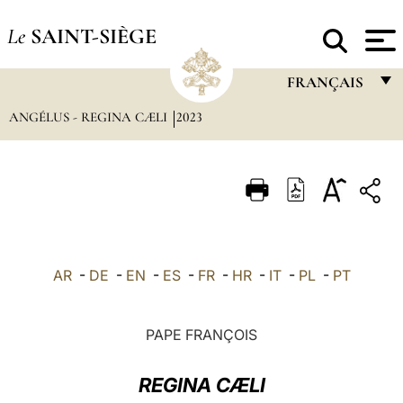
Le
SAINT-SIÈGE
FRANÇAIS
ANGÉLUS - REGINA CÆLI
2023
FRANÇAIS
ENGLISH
ITALIANO
PORTUGUÊS
ESPAÑOL
AR
-
DE
-
EN
-
ES
-
FR
-
HR
-
IT
-
PL
-
PT
DEUTSCH
POLSKI
PAPE FRANÇOIS
العربيّة
REGINA CÆLI
中文