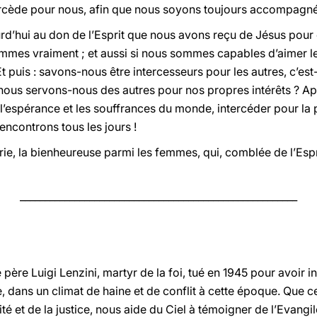
tercède pour nous, afin que nous soyons toujours accompagnés
rd’hui au don de l’Esprit que nous avons reçu de Jésus pour 
es vraiment ; et aussi si nous sommes capables d’aimer les a
 Et puis : savons-nous être intercesseurs pour les autres, c’e
s nous servons-nous des autres pour nos propres intérêts ? Ap
 l’espérance et les souffrances du monde, intercéder pour la 
ncontrons tous les jours !
ie, la bienheureuse parmi les femmes, qui, comblée de l’Espri
________________________________________________________
e père Luigi Lenzini, martyr de la foi, tué en 1945 pour avoir 
 dans un climat de haine et de conflit à cette époque. Que c
té et de la justice, nous aide du Ciel à témoigner de l’Evangil