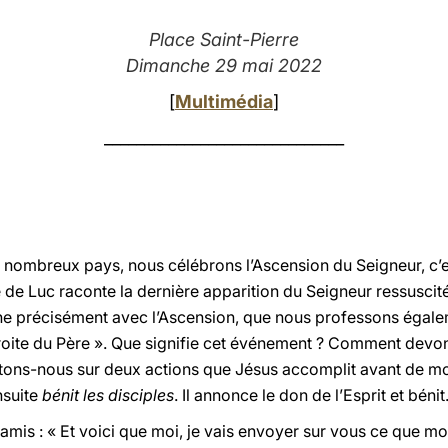
Place Saint-Pierre
Dimanche 29 mai 2022
[
Multimédia
]
______________________________
de nombreux pays, nous célébrons l’Ascension du Seigneur, c’
le de Luc raconte la dernière apparition du Seigneur ressuscité
ne précisément avec l’Ascension, que nous professons égaleme
la droite du Père ». Que signifie cet événement ? Comment de
tons-nous sur deux actions que Jésus accomplit avant de mont
nsuite
bénit les disciples
. Il annonce le don de l’Esprit et bénit
 amis : « Et voici que moi, je vais envoyer sur vous ce que mon