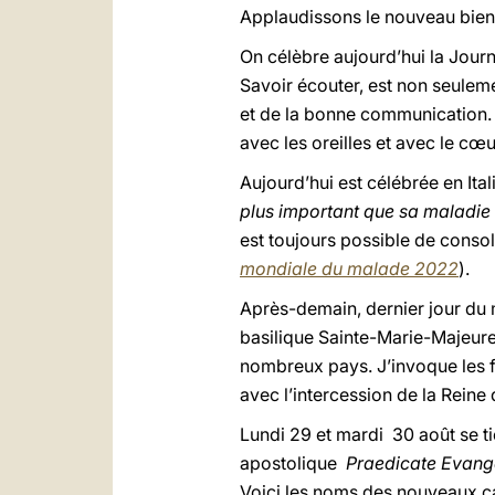
Applaudissons le nouveau bien
On célèbre aujourd’hui la Jour
Savoir écouter, est non seuleme
et de la bonne communication. S
avec les oreilles et avec le cœ
Aujourd’hui est célébrée en Ita
plus important que sa maladie
est toujours possible de console
mondiale du malade 2022
).
Après-demain, dernier jour du m
basilique Sainte-Marie-Majeur
nombreux pays. J’invoque les fi
avec l’intercession de la Reine
Lundi 29 et mardi 30 août se ti
apostolique
Praedicate Evang
Voici les noms des nouveaux c