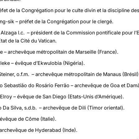
éfet de la Congrégation pour le culte divin et la discipline d
g-sik – préfet de la Congrégation pour le clergé.
lzaga l.c. – président de la Commission pontificale pour l’Et
tat de la Cité du Vatican.
e – archevêque métropolitain de Marseille (France).
leke – évêque d’Ekwulobia (Nigéria).
teiner, o.f.m. – archevêque métropolitain de Manaus (Brésil)
nio Sebastião do Rosário Ferrão – archevêque de Goa et Damã
Elroy – évêque de San Diego (Etats-Unis d’Amérique).
 Da Silva, s.d.b. – archevêque de Dili (Timor oriental).
 évêque de Côme (Italie).
– archevêque de Hyderabad (Inde).