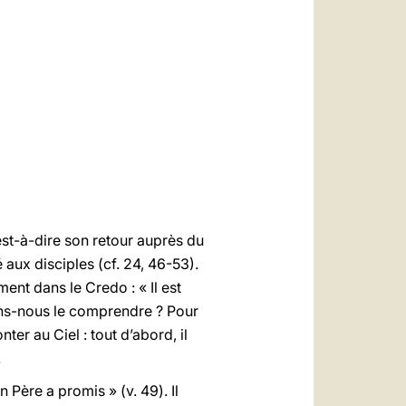
العربيّة
中文
LATINE
est-à-dire son retour auprès du
 aux disciples (cf. 24, 46-53).
nt dans le Credo : « Il est
vons-nous le comprendre ? Pour
er au Ciel : tout d’abord, il
.
 Père a promis » (v. 49). Il