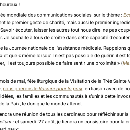
heureux !
née mondiale des communications sociales, sur le thème :
Eco
nt le premier geste de charité, mais aussi le premier ingréd
avoir écouter, laisser les autres tout nous dire, ne pas coupe
ur. Je souhaite à tous de croître dans cette capacité d’écoute
lie la Journée nationale de l’assistance médicale. Rappelons 
» et que « même lorsqu’il n’est pas possible de guérir, il est t
r, il est toujours possible de faire sentir une proximité » (
Mes
ois de mai, fête liturgique de la Visitation de la Très Sainte
e,
nous prierons le
Rosaire pour la paix
, en liaison avec de 
dèles, les familles et les communautés à s’unir à cette invoca
 de la Paix, le don que le monde attend.
endra une réunion de tous les cardinaux pour réfléchir sur la
elium
; et samedi 27 août, je tiendra un consistoire pour la 
ardinaux: