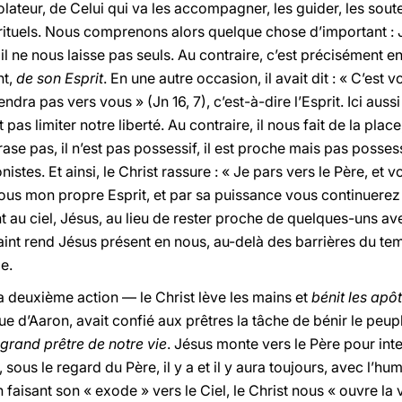
olateur, de Celui qui va les accompagner, les guider, les soute
rituels. Nous comprenons alors quelque chose d’important :
s il ne nous laisse pas seuls. Au contraire, c’est précisément e
nt,
de son Esprit
. En une autre occasion, il avait dit : « C’est vo
endra pas vers vous » (Jn 16, 7), c’est-à-dire l’Esprit. Ici aus
pas limiter notre liberté. Au contraire, il nous fait de la plac
ase pas, il n’est pas possessif, il est proche mais pas possessi
stes. Et ainsi, le Christ rassure : « Je pars vers le Père, et 
 vous mon propre Esprit, et par sa puissance vous continuer
ant au ciel, Jésus, au lieu de rester proche de quelques-uns a
Saint rend Jésus présent en nous, au-delà des barrières du tem
e.
 deuxième action — le Christ lève les mains et
bénit les apô
e d’Aaron, avait confié aux prêtres la tâche de bénir le peupl
 grand prêtre de notre vie
. Jésus monte vers le Père pour inte
 sous le regard du Père, il y a et il y aura toujours, avec l’hu
n faisant son « exode » vers le Ciel, le Christ nous « ouvre la 