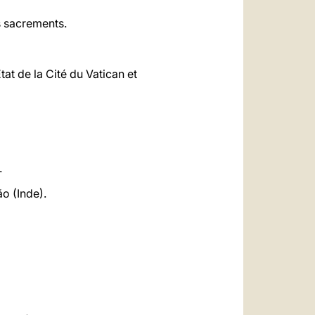
es sacrements.
at de la Cité du Vatican et
.
o (Inde).