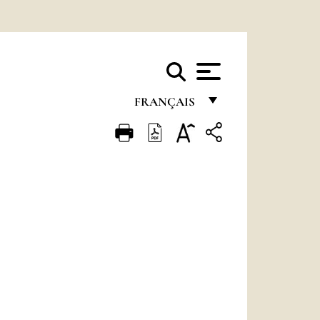
FRANÇAIS
FRANÇAIS
ENGLISH
ITALIANO
PORTUGUÊS
ESPAÑOL
DEUTSCH
POLSKI