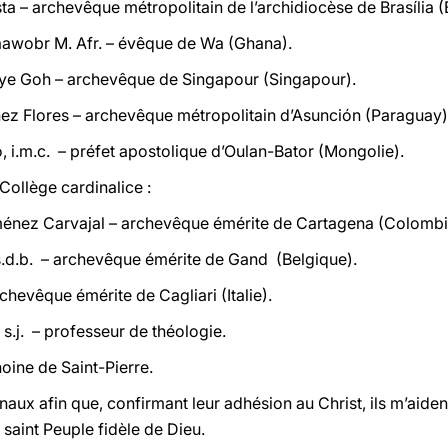
a – archevêque métropolitain de l’archidiocèse de Brasília (B
aawobr M. Afr. – évêque de Wa (Ghana).
hye Goh – archevêque de Singapour (Singapour).
nez Flores – archevêque métropolitain d’Asunción (Paraguay)
, i.m.c. – préfet apostolique d’Oulan-Bator (Mongolie).
Collège cardinalice :
iménez Carvajal – archevêque émérite de Cartagena (Colombi
s.d.b. – archevêque émérite de Gand (Belgique).
chevêque émérite de Cagliari (Italie).
 s.j. – professeur de théologie.
oine de Saint-Pierre.
naux afin que, confirmant leur adhésion au Christ, ils m’aid
 saint Peuple fidèle de Dieu.