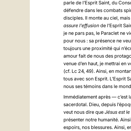
parle de l’Esprit Saint, du Cons
défendre dans les combats spi
disciples. Il monte au ciel, mai
assure l’effusion
de l’Esprit Sai
je ne pars pas, le Paraclet ne vi
pour nous : sa présence ne veut 
toujours une proximité qui n’écr
amour fait de nous des protagoni
venue d’en haut, je mettrai en
(cf. Lc 24, 49). Ainsi, en mont
tous avec son Esprit. L’Esprit 
nous ses témoins dans le mond
Immédiatement après — c’est la
sacerdotal. Dieu, depuis l’époqu
veut nous dire que
Jésus est le
présenter notre humanité. Ainsi,
espoirs, nos blessures. Ainsi, e