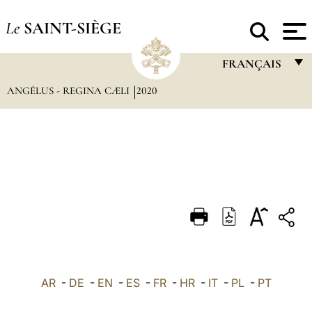
Le
SAINT-SIÈGE
FRANÇAIS
ANGÉLUS - REGINA CÆLI
2020
FRANÇAIS
ENGLISH
ITALIANO
PORTUGUÊS
ESPAÑOL
DEUTSCH
POLSKI
العربيّة
AR
-
DE
-
EN
-
ES
-
FR
-
HR
-
IT
-
PL
-
PT
中文