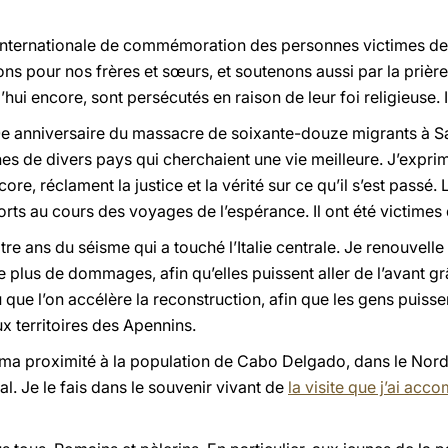
 internationale de commémoration des personnes victimes de 
ons pour nos frères et sœurs, et soutenons aussi par la prière 
hui encore, sont persécutés en raison de leur foi religieuse. 
10e anniversaire du massacre de soixante-douze migrants à S
s de divers pays qui cherchaient une vie meilleure. J’exprim
core, réclament la justice et la vérité sur ce qu’il s’est pas
ts au cours des voyages de l’espérance. Il ont été victimes de
e ans du séisme qui a touché l’Italie centrale. Je renouvelle 
plus de dommages, afin qu’elles puissent aller de l’avant grâc
u que l’on accélère la reconstruction, afin que les gens puis
x territoires des Apennins.
r ma proximité à la population de Cabo Delgado, dans le Nor
l. Je le fais dans le souvenir vivant de
la visite que j’ai acc