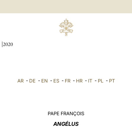
I
2020
AR
-
DE
-
EN
-
ES
-
FR
-
HR
-
IT
-
PL
-
PT
PAPE FRANÇOIS
ANGÉLUS