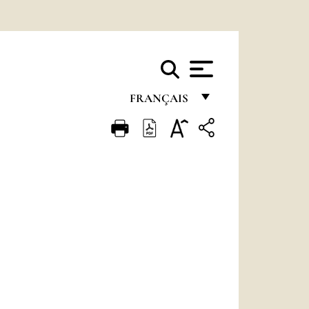
FRANÇAIS
FRANÇAIS
ENGLISH
ITALIANO
PORTUGUÊS
ESPAÑOL
DEUTSCH
POLSKI