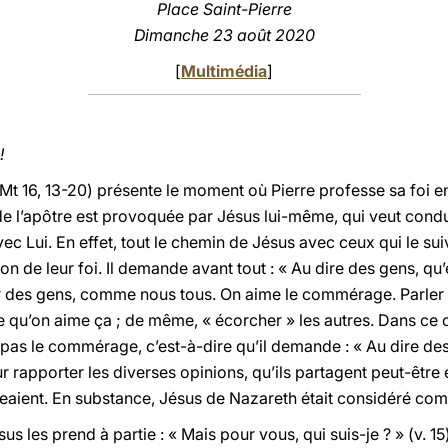
Place Saint-Pierre
Dimanche 23 août 2020
[
Multimédia
]
!
 Mt 16, 13-20) présente le moment où Pierre professe sa foi 
de l’apôtre est provoquée par Jésus lui-même, qui veut condu
vec Lui. En effet, tout le chemin de Jésus avec ceux qui le suiv
 de leur foi. Il demande avant tout : « Au dire des gens, qu’e
er des gens, comme nous tous. On aime le commérage. Parler d
ce qu’on aime ça ; de même, « écorcher » les autres. Dans ce c
pas le commérage, c’est-à-dire qu’il demande : « Au dire des g
ur rapporter les diverses opinions, qu’ils partagent peut-êt
aient. En substance, Jésus de Nazareth était considéré comm
 les prend à partie : « Mais pour vous, qui suis-je ? » (v. 15).