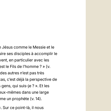
العربيّة
中文
LATINE
en Jésus comme le Messie et le
ire ses disciples à accomplir le
ent, en particulier avec les
st le Fils de l’homme ? » (v.
es autres n’est pas très
as, c’est déjà la perspective de
ens, qui suis-je ? ». Et les
re eux-mêmes dans une large
e un prophète (v. 14).
 Sur ce point-là, il nous