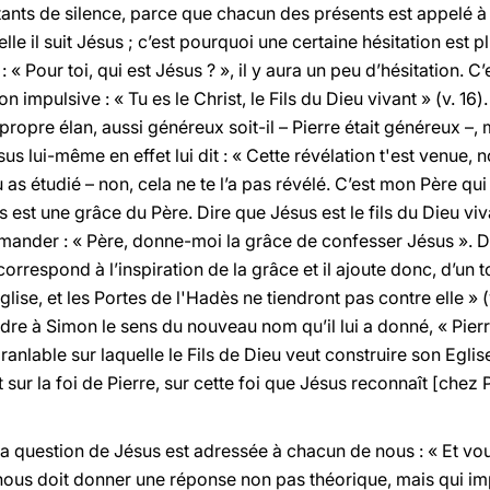
ants de silence, parce que chacun des présents est appelé à 
lle il suit Jésus ; c’est pourquoi une certaine hésitation est p
« Pour toi, qui est Jésus ? », il y aura un peu d’hésitation. C’
 impulsive : « Tu es le Christ, le Fils du Dieu vivant » (v. 16).
ropre élan, aussi généreux soit-il – Pierre était généreux –, ma
us lui-même en effet lui dit : « Cette révélation t'est venue, n
u as étudié – non, cela ne te l’a pas révélé. C’est mon Père qui 
s est une grâce du Père. Dire que Jésus est le fils du Dieu viv
ander : « Père, donne-moi la grâce de confesser Jésus ». 
respond à l’inspiration de la grâce et il ajoute donc, d’un ton
glise, et les Portes de l'Hadès ne tiendront pas contre elle » (
re à Simon le sens du nouveau nom qu’il lui a donné, « Pierre »
branlable sur laquelle le Fils de Dieu veut construire son Egli
t sur la foi de Pierre, sur cette foi que Jésus reconnaît [chez Pi
a question de Jésus est adressée à chacun de nous : « Et vous
us doit donner une réponse non pas théorique, mais qui impliq