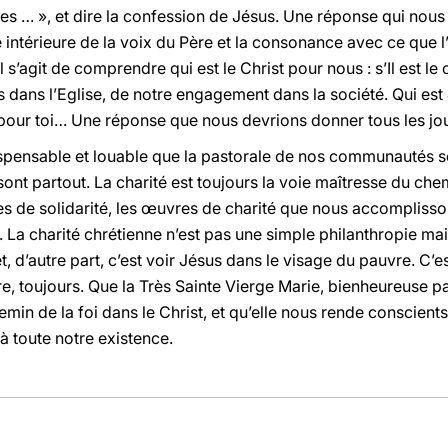
 tu es … », et dire la confession de Jésus. Une réponse qui 
e intérieure de la voix du Père et la consonance avec ce que 
 s’agit de comprendre qui est le Christ pour nous : s’Il est le ce
ans l’Eglise, de notre engagement dans la société. Qui est 
, pour toi… Une réponse que nous devrions donner tous les jou
indispensable et louable que la pastorale de nos communautés
ont partout. La charité est toujours la voie maîtresse du chem
vres de solidarité, les œuvres de charité que nous accompliss
 La charité chrétienne n’est pas une simple philanthropie mais
t, d’autre part, c’est voir Jésus dans le visage du pauvre. C’es
e, toujours. Que la Très Sainte Vierge Marie, bienheureuse par
emin de la foi dans le Christ, et qu’elle nous rende conscient
 à toute notre existence.