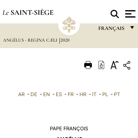
Le
SAINT-SIÈGE
FRANÇAIS
ANGÉLUS - REGINA CÆLI
2020
FRANÇAIS
ENGLISH
ITALIANO
PORTUGUÊS
ESPAÑOL
AR
-
DE
-
EN
-
ES
-
FR
-
HR
-
IT
-
PL
-
PT
DEUTSCH
POLSKI
العربيّة
PAPE FRANÇOIS
中文