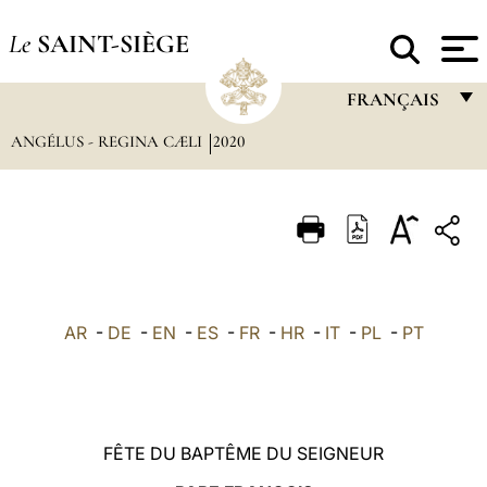
Le
SAINT-SIÈGE
FRANÇAIS
ANGÉLUS - REGINA CÆLI
2020
FRANÇAIS
ENGLISH
ITALIANO
PORTUGUÊS
ESPAÑOL
AR
-
DE
-
EN
-
ES
-
FR
-
HR
-
IT
-
PL
-
PT
DEUTSCH
POLSKI
العربيّة
FÊTE DU BAPTÊME DU SEIGNEUR
中文