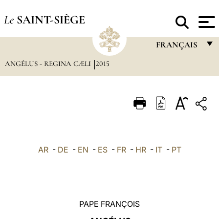
Le
SAINT-SIÈGE
FRANÇAIS
ANGÉLUS - REGINA CÆLI
2015
FRANÇAIS
ENGLISH
ITALIANO
PORTUGUÊS
ESPAÑOL
AR
-
DE
-
EN
-
ES
-
FR
-
HR
-
IT
-
PT
DEUTSCH
POLSKI
العربيّة
PAPE FRANÇOIS
中文