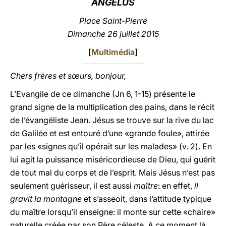
ANGÉLUS
LATINE
Place Saint-Pierre
Dimanche 26 juillet 2015
[
Multimédia
]
Chers frères et sœurs, bonjour,
L’Evangile de ce dimanche (Jn 6, 1-15) présente le
grand signe de la multiplication des pains, dans le récit
de l’évangéliste Jean. Jésus se trouve sur la rive du lac
de Galilée et est entouré d’une «grande foule», attirée
par les «signes qu’il opérait sur les malades» (v. 2). En
lui agit la puissance miséricordieuse de Dieu, qui guérit
de tout mal du corps et de l’esprit. Mais Jésus n’est pas
seulement guérisseur, il est aussi
maître
: en effet,
il
gravit la montagne
et s’asseoit, dans l’attitude typique
du maître lorsqu’il enseigne: il monte sur cette «chaire»
naturelle créée par son Père céleste. A ce moment là,