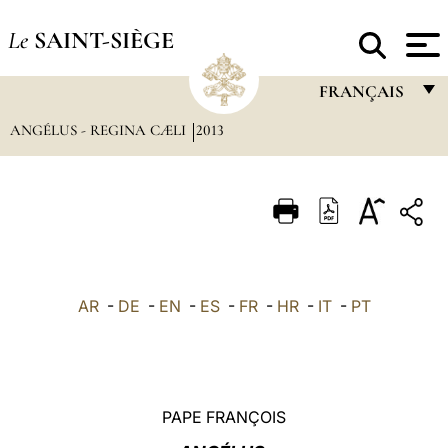
Le
SAINT-SIÈGE
FRANÇAIS
ANGÉLUS - REGINA CÆLI
2013
FRANÇAIS
ENGLISH
ITALIANO
PORTUGUÊS
ESPAÑOL
AR
-
DE
-
EN
-
ES
-
FR
-
HR
-
IT
-
PT
DEUTSCH
POLSKI
العربيّة
PAPE FRANÇOIS
中文