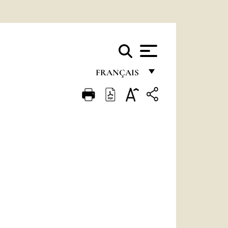
FRANÇAIS
FRANÇAIS
ENGLISH
ITALIANO
PORTUGUÊS
ESPAÑOL
DEUTSCH
POLSKI