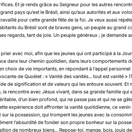
ifices. Et je rends grâce au Seigneur pour les autres rencontr
grand pays qu’est le Brésil, ainsi qu’aux autorités et aux vol
ravaillé pour cette grande fête de la foi. Je veux aussi rép
abitants du Brésil sont de braves gens, un peuple au grand cœ
 ses regards, tant de joie. Un peuple généreux ; je demande a
rier avec moi, afin que les jeunes qui ont participé à la Jo
nce dans leur chemin quotidien, dans leurs comportements de t
en choix de vie importants, en répondant à l’appel personnel
rovocante de Quoèlet : « Vanité des vanités... tout est vanité » (
ide de signification et de valeurs qui les entoure souvent. Et
la rencontre avec Jésus vivant, dans sa grande famille qui es
 véritable, d’un bien profond, qui ne passe pas et qui ne se gât
ette expérience doit affronter la vanité quotidienne, ce venin
et sur la possession, qui trompent les jeunes avec la consomm
ent l’absurdité de fonder son propre bonheur sur la possessi
tion de nombreux biens... Repose-toi, mange, bois, jouis de l’