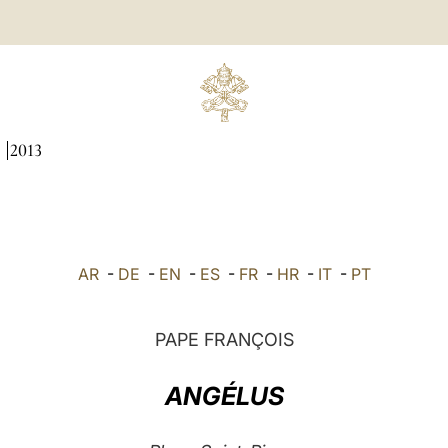
I
2013
AR
-
DE
-
EN
-
ES
-
FR
-
HR
-
IT
-
PT
PAPE FRANÇOIS
ANGÉLUS