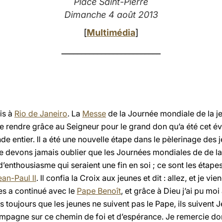
Place Saint-Pierre
Dimanche 4 août 2013
[
Multimédia
]
_________________________
is à
Rio de Janeiro
. La
Messe
de la Journée mondiale de la j
rendre grâce au Seigneur pour le grand don qu’a été cet évé
de entier. Il a été une nouvelle étape dans le pèlerinage des 
ne devons jamais oublier que les Journées mondiales de de la
 d’enthousiasme qui seraient une fin en soi ; ce sont les éta
ean-Paul II
. Il confia la Croix aux jeunes et dit : allez, et je vie
nes a continué avec le
Pape Benoît
, et grâce à Dieu j’ai pu moi
toujours que les jeunes ne suivent pas le Pape, ils suivent Jé
ompagne sur ce chemin de foi et d’espérance. Je remercie don