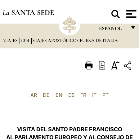
La
SANTA SEDE
ESPAÑOL
VIAJES
2014
VIAJES APOSTÓLICOS FUERA DE ITALIA
FRANÇAIS
ENGLISH
ITALIANO
PORTUGUÊS
ESPAÑOL
AR
-
DE
-
EN
-
ES
-
FR
-
IT
-
PT
DEUTSCH
POLSKI
العربيّة
VISITA DEL SANTO PADRE FRANCISCO
AL PARLAMENTO EUROPEO Y AL CONSEJO DE
中文