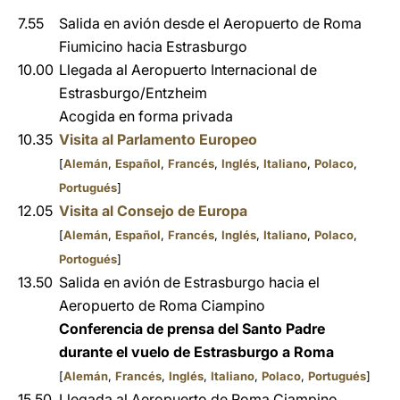
7.55
Salida en avión desde el Aeropuerto de Roma
Fiumicino hacia Estrasburgo
10.00
Llegada al Aeropuerto Internacional de
Estrasburgo/Entzheim
Acogida en forma privada
10.35
Visita al Parlamento Europeo
[
Alemán
,
Español
,
Francés
,
Inglés
,
Italiano
,
Polaco
,
Portugués
]
12.05
Visita al Consejo de Europa
[
Alemán
,
Español
,
Francés
,
Inglés
,
Italiano
,
Polaco
,
Portogués
]
13.50
Salida en avión de Estrasburgo hacia el
Aeropuerto de Roma Ciampino
Conferencia de prensa del Santo Padre
durante el vuelo de Estrasburgo a Roma
[
Alemán
,
Francés
,
Inglés
,
Italiano
,
Polaco
,
Portugués
]
15.50
Llegada al Aeropuerto de Roma Ciampino