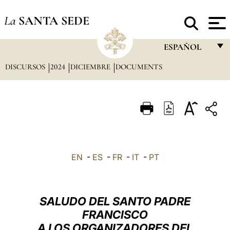
La
SANTA SEDE
ESPAÑOL
DISCURSOS
2024
DICIEMBRE
DOCUMENTS
FRANÇAIS
ENGLISH
ITALIANO
PORTUGUÊS
ESPAÑOL
EN
-
ES
-
FR
-
IT
-
PT
DEUTSCH
POLSKI
SALUDO DEL SANTO PADRE
العربيّة
FRANCISCO
A LOS ORGANIZADORES DEL
中文