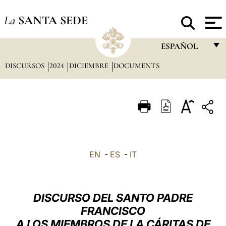
La
SANTA SEDE
ESPAÑOL
DISCURSOS
2024
DICIEMBRE
DOCUMENTS
FRANÇAIS
ENGLISH
ITALIANO
PORTUGUÊS
ESPAÑOL
EN
-
ES
-
IT
DEUTSCH
POLSKI
DISCURSO DEL SANTO PADRE
العربيّة
FRANCISCO
A LOS MIEMBROS DE LA CÁRITAS DE
中文