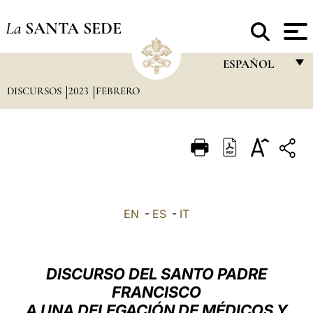
La
SANTA SEDE
ESPAÑOL
DISCURSOS
2023
FEBRERO
FRANÇAIS
ENGLISH
ITALIANO
PORTUGUÊS
ESPAÑOL
EN
-
ES
-
IT
DEUTSCH
POLSKI
DISCURSO DEL SANTO PADRE
العربيّة
FRANCISCO
A UNA DELEGACIÓN DE MÉDICOS Y
中文